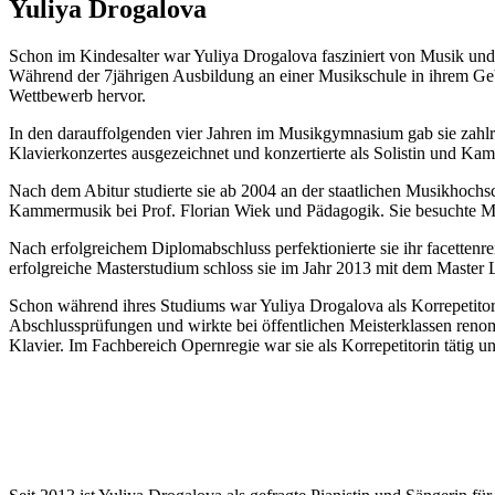
Yuliya Drogalova
Schon im Kindesalter war Yuliya Drogalova fasziniert von Musik und e
Während der 7jährigen Ausbildung an einer Musikschule in ihrem Geb
Wettbewerb hervor.
In den darauffolgenden vier Jahren im Musikgymnasium gab sie zahlr
Klavierkonzertes ausgezeichnet und konzertierte als Solistin und 
Nach dem Abitur studierte sie ab 2004 an der staatlichen Musikhochsc
Kammermusik bei Prof. Florian Wiek und Pädagogik. Sie besuchte Mei
Nach erfolgreichem Diplomabschluss perfektionierte sie ihr facettenr
erfolgreiche Masterstudium schloss sie im Jahr 2013 mit dem Master
Schon während ihres Studiums war Yuliya Drogalova als Korrepetitor
Abschlussprüfungen und wirkte bei öffentlichen Meisterklassen reno
Klavier. Im Fachbereich Opernregie war sie als Korrepetitorin tätig