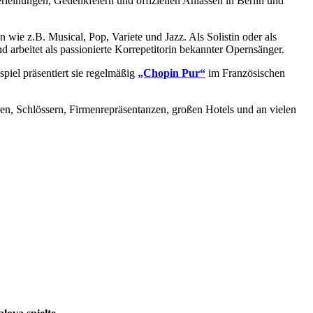
erleihungen, Gedenkfeiern und offiziellen Anlässen in Berlin und
 wie z.B. Musical, Pop, Variete und Jazz. Als Solistin oder als
 arbeitet als passionierte Korrepetitorin bekannter Opernsänger.
piel präsentiert sie regelmäßig
„Chopin Pur“
im Französischen
een, Schlössern, Firmenrepräsentanzen, großen Hotels und an vielen