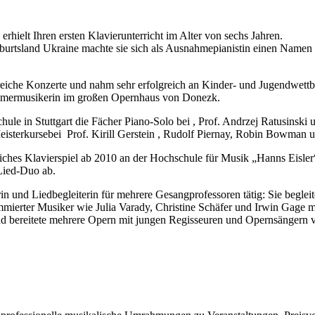
rhielt Ihren ersten Klavierunterricht im Alter von sechs Jahren.
urtsland Ukraine machte sie sich als Ausnahmepianistin einen Namen u
eiche Konzerte und nahm sehr erfolgreich an Kinder- und Jugendwettb
Kammermusikerin im großen Opernhaus von Donezk.
hule in Stuttgart die Fächer Piano-Solo bei , Prof. Andrzej Ratusinski
sterkursebei Prof. Kirill Gerstein , Rudolf Piernay, Robin Bowman u
eiches Klavierspiel ab 2010 an der Hochschule für Musik „Hanns Eisler
 Lied-Duo ab.
in und Liedbegleiterin für mehrere Gesangprofessoren tätig: Sie begl
mmierter Musiker wie Julia Varady, Christine Schäfer und Irwin Gage m
 und bereitete mehrere Opern mit jungen Regisseuren und Opernsängern v