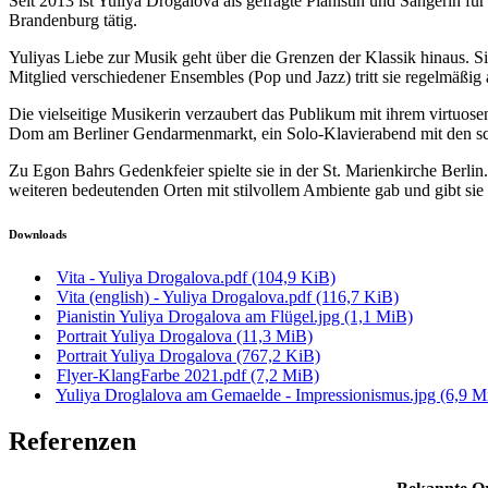
Seit 2013 ist Yuliya Drogalova als gefragte Pianistin und Sängerin f
Brandenburg tätig.
Yuliyas Liebe zur Musik geht über die Grenzen der Klassik hinaus. Sie
Mitglied verschiedener Ensembles (Pop und Jazz) tritt sie regelmäßig
Die vielseitige Musikerin verzaubert das Publikum mit ihrem virtuose
Dom am Berliner Gendarmenmarkt, ein Solo-Klavierabend mit den s
Zu Egon Bahrs Gedenkfeier spielte sie in der St. Marienkirche Berli
weiteren bedeutenden Orten mit stilvollem Ambiente gab und gibt sie
Downloads
Vita - Yuliya Drogalova.pdf
(104,9 KiB)
Vita (english) - Yuliya Drogalova.pdf
(116,7 KiB)
Pianistin Yuliya Drogalova am Flügel.jpg
(1,1 MiB)
Portrait Yuliya Drogalova
(11,3 MiB)
Portrait Yuliya Drogalova
(767,2 KiB)
Flyer-KlangFarbe 2021.pdf
(7,2 MiB)
Yuliya Droglalova am Gemaelde - Impressionismus.jpg
(6,9 M
Referenzen