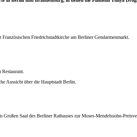
e in Berlin und Brandenburg, in denen die Pianistin Yuliya Droga
der Französischen Friedrichstadtkirche am Berliner Gendarmenmarkt.
 Restaurant.
e Aussicht über die Hauptstadt Berlin.
 Großen Saal des Berliner Rathauses zur Moses-Mendelssohn-Preisverl