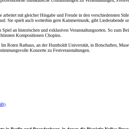
ür professionelle musikalische Umrahmungen zu Veranstaltungen, Preisv
 arbeitet mit gleicher Hingabe und Freude in den verschiedensten Stilen
 auf. Sie spielt auch weiterhin gern Kammermusik, gibt Liederabende und
n Spiel an historischen und exklusiven Veranstaltungsorten. So zum Beis
chönsten Kompositionen Chopins.
n. Im Roten Rathaus, an der Humboldt Universität, in Botschaften, Mus
 stimmungsvolle Konzerte zu Festveranstaltungen.
iB)